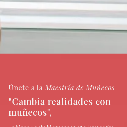
Únete a la
Maestría de Muñecos
"Cambia realidades con
muñecos",
La Maestría de Muñecos es una formación