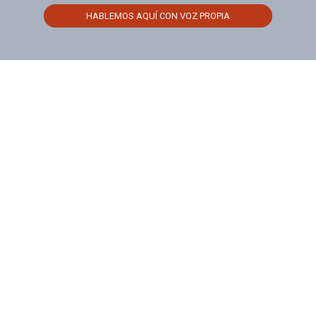
HABLEMOS AQUÍ CON VOZ PROPIA
Olga Gil ©Copyright 2026. Todos los derechos reservados.
Aviso legal
-
Política de Cookies
-
Política de Privacidad
-
Condiciones de contratación